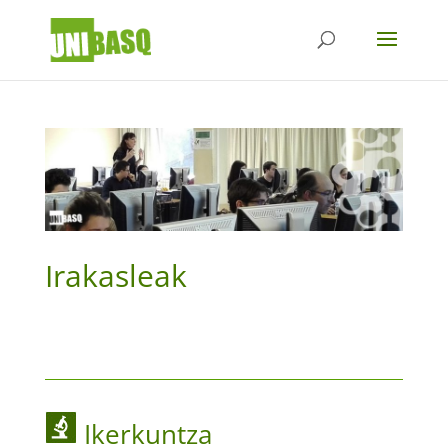
Irakasleak
Ikerkuntza