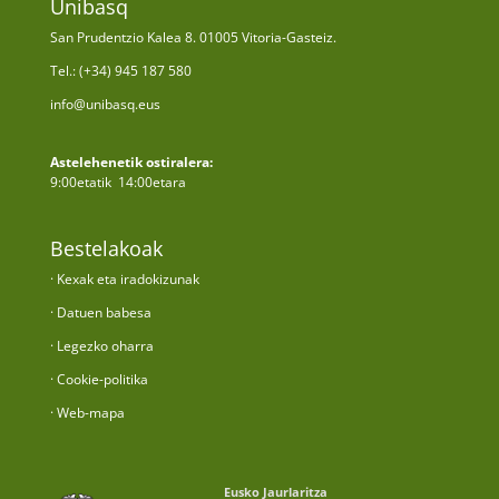
Unibasq
San Prudentzio Kalea 8. 01005 Vitoria-Gasteiz.
Tel.: (+34) 945 187 580
info@unibasq.eus
Astelehenetik ostiralera:
9:00etatik 14:00etara
Bestelakoak
· Kexak eta iradokizunak
· Datuen babesa
· Legezko oharra
· Cookie-politika
· Web-mapa
Eusko Jaurlaritza