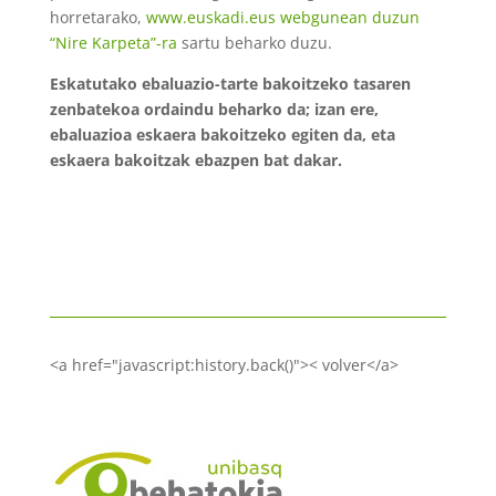
horretarako,
www.euskadi.eus webgunean duzun
“Nire Karpeta”-ra
sartu beharko duzu.
Eskatutako ebaluazio-tarte bakoitzeko tasaren
zenbatekoa ordaindu beharko da; izan ere,
ebaluazioa eskaera bakoitzeko egiten da, eta
eskaera bakoitzak ebazpen bat dakar.
<a href="javascript:history.back()">< volver</a>