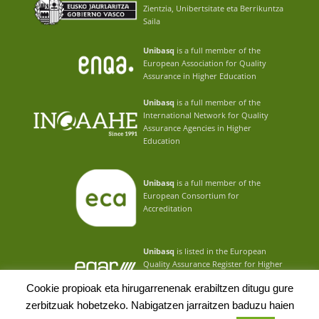
Zientzia, Unibertsitate eta Berrikuntza
Saila
Unibasq
is a full member of the
European Association for Quality
Assurance in Higher Education
Unibasq
is a full member of the
International Network for Quality
Assurance Agencies in Higher
Education
Unibasq
is a full member of the
European Consortium for
Accreditation
Unibasq
is listed in the European
Quality Assurance Register for Higher
Education
Cookie propioak eta hirugarrenenak erabiltzen ditugu gure
zerbitzuak hobetzeko. Nabigatzen jarraitzen baduzu haien